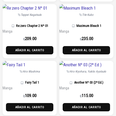
Tappei Nagatsuki
Tite Kubo
Re:zero Chapter 2 Nº 01
Maximum Bleach 1
Manga
Manga
209.00
235.00
Q
Q
AÑADIR AL CARRITO
AÑADIR AL CARRITO
Hiro Mashima
Hiro Kiyohara, Yukito Ayatsuki
Fairy Tail 1
Another Nº 03 (2ª Ed.)
Manga
Manga
109.00
115.00
Q
Q
AÑADIR AL CARRITO
AÑADIR AL CARRITO