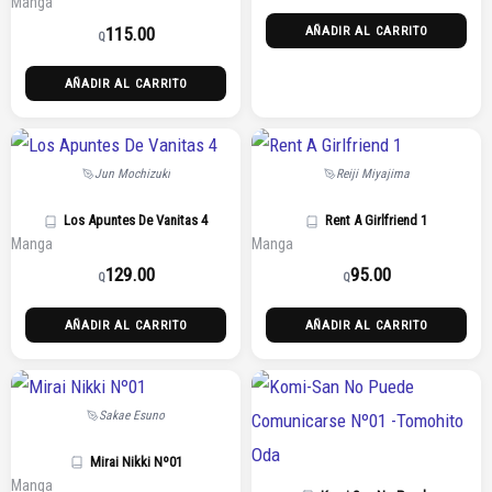
Manga
115.00
AÑADIR AL CARRITO
Q
AÑADIR AL CARRITO
Jun Mochizuki
Reiji Miyajima
Los Apuntes De Vanitas 4
Rent A Girlfriend 1
Manga
Manga
129.00
95.00
Q
Q
AÑADIR AL CARRITO
AÑADIR AL CARRITO
Sakae Esuno
Mirai Nikki Nº01
Manga