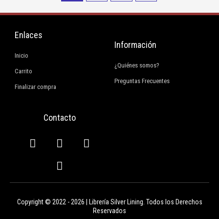
Enlaces
Información
Inicio
¿Quiénes somos?
Carrito
Preguntas Frecuentes
Finalizar compra
Contacto
F
I
E
W
a
n
n
h
c
s
v
a
e
t
e
t
b
a
l
s
o
g
o
a
Copyright © 2022 - 2026 | Librería Silver Lining. Todos los Derechos
o
r
p
p
Reservados
k
a
e
p