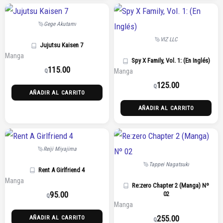
Gege Akutami
VIZ LLC
Jujutsu Kaisen 7
Manga
Spy X Family, Vol. 1: (En Inglés)
115.00
Manga
Q
125.00
Q
AÑADIR AL CARRITO
AÑADIR AL CARRITO
Reiji Miyajima
Tappei Nagatsuki
Rent A Girlfriend 4
Manga
Re:zero Chapter 2 (Manga) Nº
95.00
02
Q
Manga
255.00
AÑADIR AL CARRITO
Q