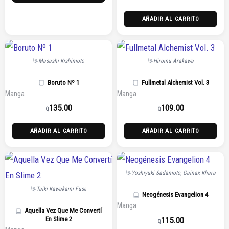
AÑADIR AL CARRITO
Masashi Kishimoto
Hiromu Arakawa
Boruto Nº 1
Fullmetal Alchemist Vol. 3
Manga
Manga
135.00
109.00
Q
Q
AÑADIR AL CARRITO
AÑADIR AL CARRITO
Yoshiyuki Sadamoto, Gainax Khara
Taiki Kawakami Fuse
Neogénesis Evangelion 4
Manga
Aquella Vez Que Me Convertí
115.00
En Slime 2
Q