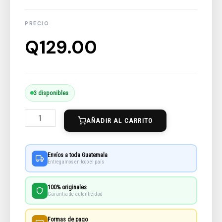
Q
129.00
El
3 disponibles
Raton
AÑADIR AL CARRITO
De
Biblioteca
Vol.2
Envíos a toda Guatemala
Entregamos en todo el país
cantidad
100% originales
Garantía de autenticidad
Formas de pago