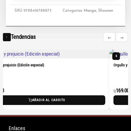
SKU
9788416788873
Categorías
Manga
,
Shounen
Tendencias
←
→
↑
6
 y prejuicio (Edición especial)
Orgullo y p
00
169.00
Q
AÑADIR AL CARRITO
Enlaces