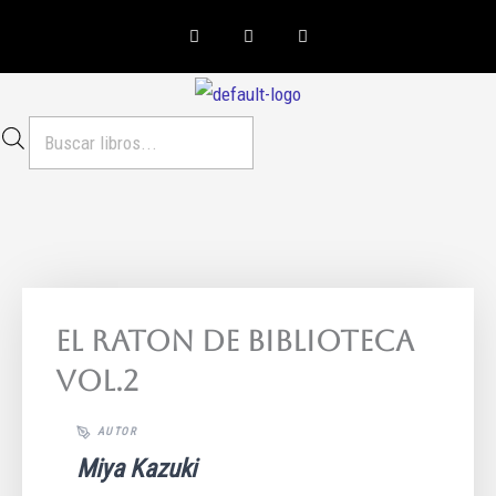
Ir
F
I
W
a
n
h
al
c
s
a
e
t
t
contenido
b
a
s
o
g
a
o
r
p
Búsqueda
k
a
p
m
de
productos
El Raton De Biblioteca
Vol.2
Miya Kazuki