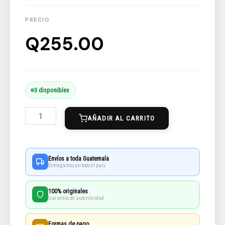
Q
255.00
Re:zero
3 disponibles
Chapter
AÑADIR AL CARRITO
2
(Manga)
Nº
Envíos a toda Guatemala
02
Entregamos en todo el país
cantidad
100% originales
Garantía de autenticidad
Formas de pago