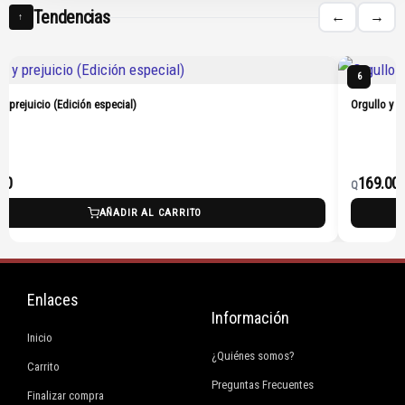
Tendencias
←
→
↑
6
 y prejuicio (Edición especial)
Orgullo y p
00
169.00
Q
AÑADIR AL CARRITO
Enlaces
Información
Inicio
¿Quiénes somos?
Carrito
Preguntas Frecuentes
Finalizar compra