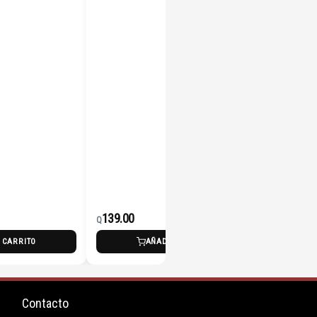
139.00
135.
Q
Q
 CARRITO
AÑADIR AL CARRITO
Contacto