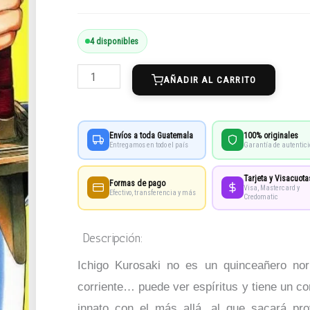
Maximum
4 disponibles
Bleach
AÑADIR AL CARRITO
1
cantidad
Envíos a toda Guatemala
100% originales
Entregamos en todo el país
Garantía de autentic
Tarjeta y Visacuota
Formas de pago
Visa, Mastercard y
Efectivo, transferencia y más
Credomatic
Descripción:
Ichigo Kurosaki no es un quinceañero no
corriente… puede ver espíritus y tiene un co
innato con el más allá, al que sacará pr