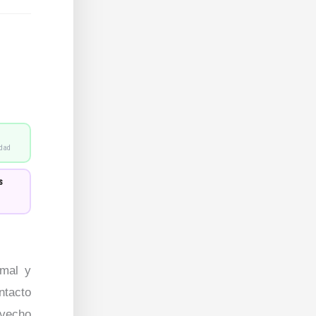
idad
s
rmal y
ntacto
ovecho