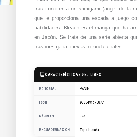
tras conocer a un shinigami (ángel de la m
que le proporciona una espada a juego c
habilidades. Bleach es el manga que ha ar
en Japón. Se trata de una serie abierta q
tras mes gana nuevos incondicionales.
CARACTERÍSTICAS DEL LIBRO
PANINI
EDITORIAL
9788491675877
ISBN
384
PÁGINAS
ENCUADERNACIÓN
Tapa blanda