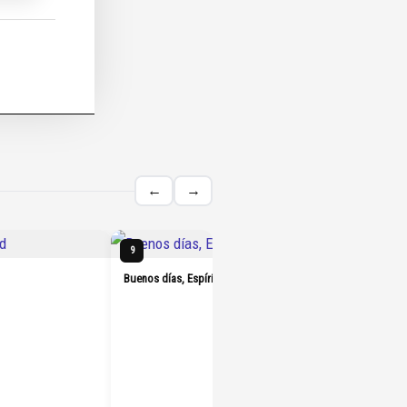
←
→
Heartsto
9
10
Buenos días, Espíritu Santo