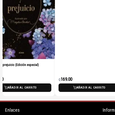
 y prejuicio (Edición especial)
00
169.00
Q
AÑADIR AL CARRITO
AÑADIR AL CARRITO
Enlaces
Inform