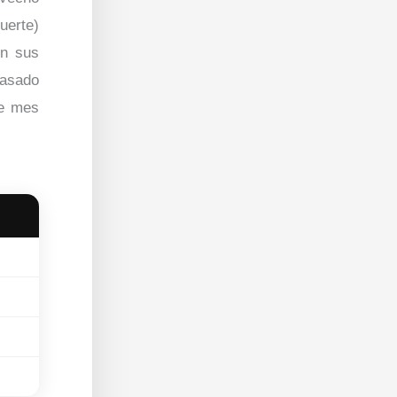
uerte)
on sus
rasado
ue mes