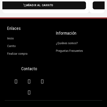
AÑADIR AL CARRITO
Enlaces
Información
Inicio
¿Quiénes somos?
Carrito
Preguntas Frecuentes
Finalizar compra
Contacto
F
I
E
W
a
n
n
h
c
s
v
a
e
t
e
t
b
a
l
s
o
g
o
a