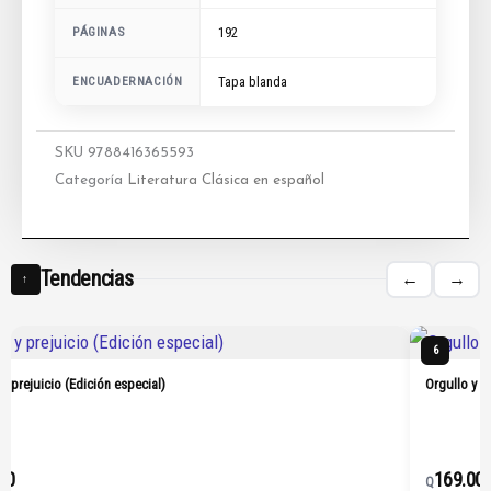
192
PÁGINAS
ENCUADERNACIÓN
Tapa blanda
SKU
9788416365593
Categoría
Literatura Clásica en español
Tendencias
←
→
↑
6
 y prejuicio (Edición especial)
Orgullo y p
00
169.00
Q