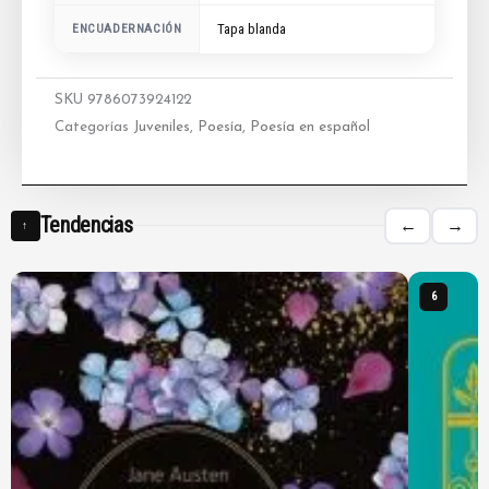
ENCUADERNACIÓN
Tapa blanda
SKU
9786073924122
Categorías
Juveniles
,
Poesía
,
Poesía en español
Tendencias
←
→
↑
6