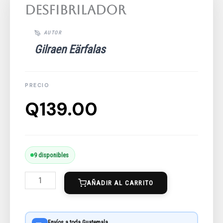
Desfibrilador
Gilraen Eärfalas
Q
139.00
Desfibrilador
9 disponibles
cantidad
AÑADIR AL CARRITO
Envíos a toda Guatemala