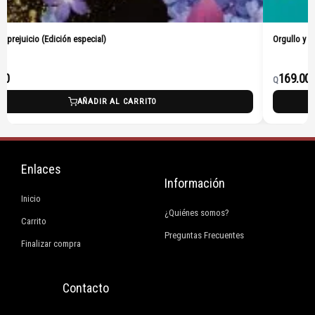
especial)
Orgullo y prejuicio (Pasta Dura)
169.00
Q
AÑADIR AL CARRITO
AÑA
Enlaces
Información
Inicio
¿Quiénes somos?
Carrito
Preguntas Frecuentes
Finalizar compra
Contacto