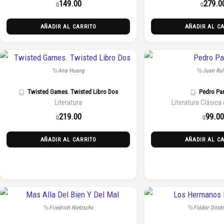
149.00
279.0
Q
Q
AÑADIR AL CARRITO
AÑADIR AL C
Ana Huang
Juan Rul
Twisted Games. Twisted Libro Dos
Pedro Pa
Literatura
Literatura Clásica
219.00
99.00
Q
Q
AÑADIR AL CARRITO
AÑADIR AL C
Friedrich Nietzsche
Fiódor Dosto