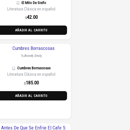
El Mito De Sisifo
Literatura Clásica en español
42.00
Q
AÑADIR AL CARRITO
Brontë, Emily
Cumbres Borrascosas
Literatura Clásica en español
185.00
Q
AÑADIR AL CARRITO