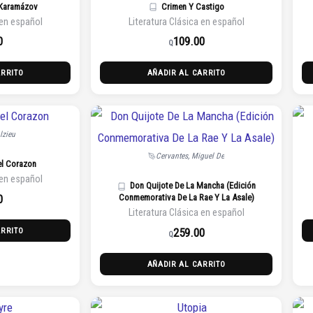
Karamázov
Crimen Y Castigo
 en español
Literatura Clásica en español
0
109.00
Q
ARRITO
AÑADIR AL CARRITO
lzieu
Cervantes, Miguel De
el Corazon
 en español
Don Quijote De La Mancha (Edición
0
Conmemorativa De La Rae Y La Asale)
Literatura Clásica en español
259.00
ARRITO
Q
AÑADIR AL CARRITO