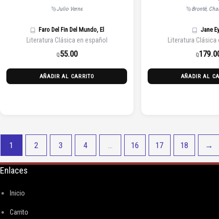
Julio Verne
Brontë, Char
Faro Del Fin Del Mundo, El
Jane E
Literatura Clásica en español
Literatura Clásica
55.00
179.0
Q
Q
AÑADIR AL CARRITO
AÑADIR AL C
1
2
3
4
…
16
17
18
→
Enlaces
Inicio
Carrito