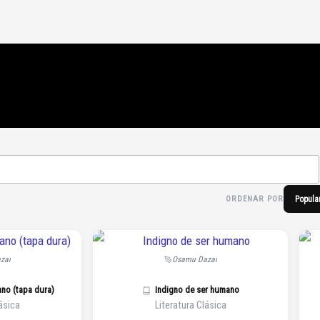
ORDENAR POR
Popula
zai
Osamu Dazai
ano (tapa dura)
Indigno de ser humano
ásica
Literatura Clásica