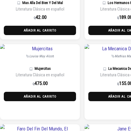
Mas Alla Del Bien Y Del Mal
Los Hermanos 
Literatura Clásica en español
Literatura Clásica
42.00
189.0
Q
Q
AÑADIR AL CARRITO
AÑADIR AL C
Louisa May Alcott
Mathias Ma
Mujercitas
La Mecanica D
Literatura Clásica en español
Literatura Clásica
475.00
155.0
Q
Q
AÑADIR AL CARRITO
AÑADIR AL C