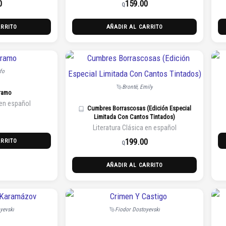
0
159.00
Q
ARRITO
AÑADIR AL CARRITO
fo
Brontë, Emily
ramo
 en español
Cumbres Borrascosas (Edición Especial
Limitada Con Cantos Tintados)
Literatura Clásica en español
199.00
ARRITO
Q
AÑADIR AL CARRITO
yevski
Fiodor Dostoyevski