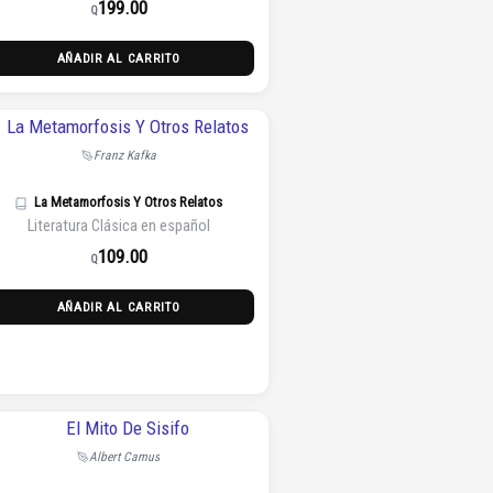
199.00
Q
AÑADIR AL CARRITO
Franz Kafka
La Metamorfosis Y Otros Relatos
Literatura Clásica en español
109.00
Q
AÑADIR AL CARRITO
Albert Camus