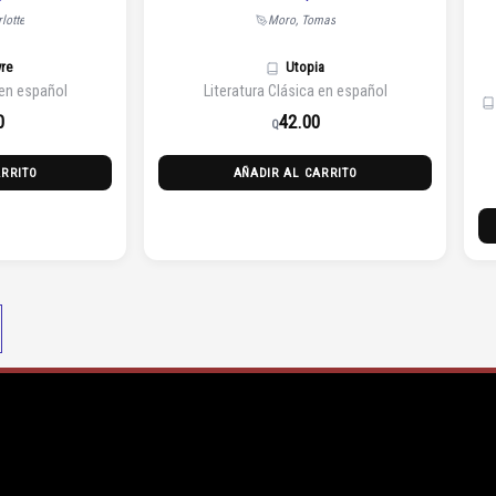
lotte
Moro, Tomas
yre
Utopia
 en español
Literatura Clásica en español
0
42.00
Q
ARRITO
AÑADIR AL CARRITO