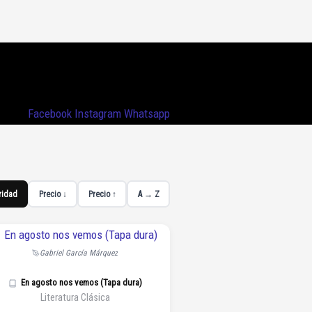
Facebook
Instagram
Whatsapp
ridad
Precio ↓
Precio ↑
A → Z
Gabriel García Márquez
En agosto nos vemos (Tapa dura)
Literatura Clásica