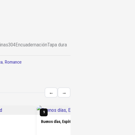
inas
304
Encuadernación
Tapa dura
ca
,
Romance
←
→
Heartsto
9
10
Buenos días, Espíritu Santo