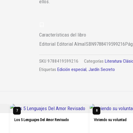
ellos.
Características del libro
Editorial
‎ Editorial Alma
ISBN
9788419599216
Pág
SKU
9788419599216
Categorías
Literatura Clási
Etiquetas
Edición especial
,
Jardín Secreto
7
8
Los 5 Lenguajes Del Amor Revisado
Viviendo su voluntad