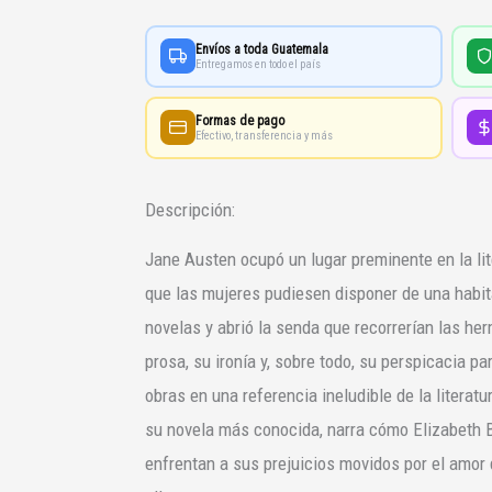
especial)
cantidad
Envíos a toda Guatemala
Entregamos en todo el país
Formas de pago
Efectivo, transferencia y más
Descripción:
Jane Austen ocupó un lugar preminente en la li
que las mujeres pudiesen disponer de una habita
novelas y abrió la senda que recorrerían las he
prosa, su ironía y, sobre todo, su perspicacia par
obras en una referencia ineludible de la literatur
su novela más conocida, narra cómo Elizabeth B
enfrentan a sus prejuicios movidos por el amor 