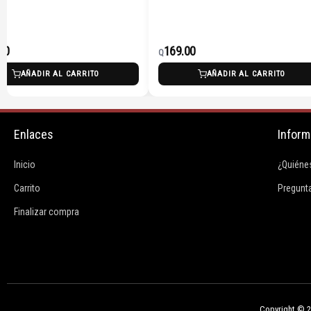
00
169.00
Q
AÑADIR AL CARRITO
AÑADIR AL CARRITO
Enlaces
Inform
Inicio
¿Quiéne
Carrito
Pregunt
Finalizar compra
Copyright © 20