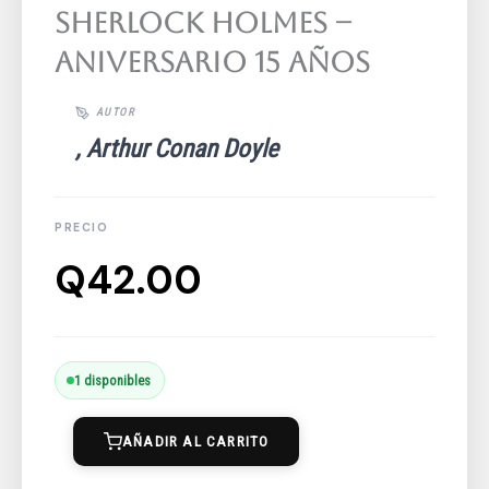
Sherlock Holmes –
Aniversario 15 Años
, Arthur Conan Doyle
Q
42.00
La
1 disponibles
Última
AÑADIR AL CARRITO
Reverencia
De