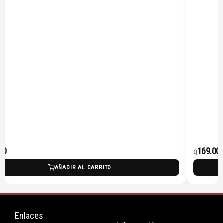
00
169.00
Q
AÑADIR AL CARRITO
Enlaces