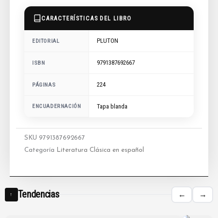
CARACTERÍSTICAS DEL LIBRO
PLUTON
EDITORIAL
9791387692667
ISBN
224
PÁGINAS
ENCUADERNACIÓN
Tapa blanda
SKU
9791387692667
Categoría
Literatura Clásica en español
Tendencias
←
→
↑