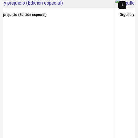
6
 y prejuicio (Edición especial)
Orgullo y p