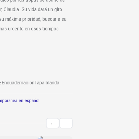
, Claudia. Su vida dará un giro
su máxima prioridad, buscar a su
 más urgente en esos tiempos
8
Encuadernación
Tapa blanda
emporánea en español
←
→