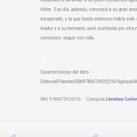
Hitler. Ese día, además, conocerá a su gran amor
inesperado, y la que hasta entonces había sido 
madre y a su hermano, será sustituida por otra
convulsos: seguir con vida.
Características del libro
Editorial
Planeta
ISBN
9786073920216
Páginas
64
SKU
9786073920216
Categoría
Literatura Cont