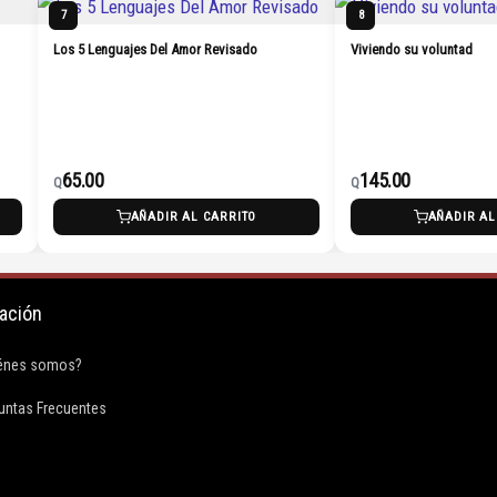
7
8
Los 5 Lenguajes Del Amor Revisado
Viviendo su voluntad
65.00
145.00
Q
Q
AÑADIR AL CARRITO
AÑADIR AL
ación
F
énes somos?
a
untas Frecuentes
c