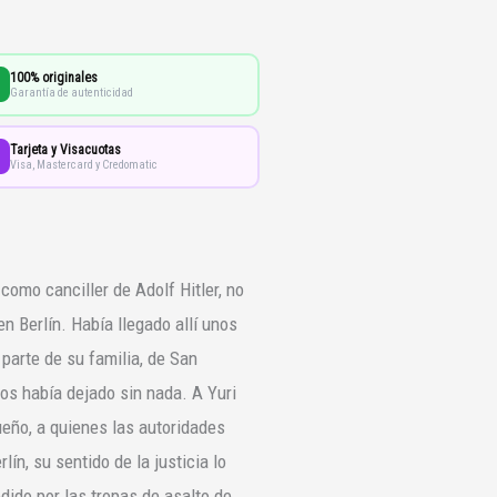
100% originales
Garantía de autenticidad
Tarjeta y Visacuotas
Visa, Mastercard y Credomatic
omo canciller de Adolf Hitler, no
n Berlín. Había llegado allí unos
parte de su familia, de San
los había dejado sin nada. A Yuri
eño, a quienes las autoridades
lín, su sentido de la justicia lo
dido por las tropas de asalto de