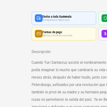
Berlin
cantidad
Envíos a toda Guatemala
Entregamos en todo el país
Formas de pago
Efectivo, transferencia y más
Descripción:
Cuando Yuri Santacruz asistió al nombramiento c
podía imaginar lo mucho que cambiaría su vida e
meses atrás, después de haber huido, junto con 
Petersburgo, asfixiados por una revolución que 
también lo privó de su madre y su hermano pequ
rusas no permitieron la salida del país. Ya en Ber
impulsará a defender a un joven comunista agre