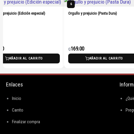
6
 y prejuicio (Edición especial)
Orgullo y prejuicio (Pasta Dura)
00
169.00
Q
AÑADIR AL CARRITO
AÑADIR AL CARRITO
Enlaces
Inform
Inicio
¿Qui
Carrito
Preg
Finalizar compra