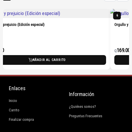
6
 y prejuicio (Edición especial)
Orgullo y p
00
169.00
Q
AÑADIR AL CARRITO
Enlaces
Información
Inicio
¿Quiénes somos?
Carrito
Preguntas Frecuentes
Finalizar compra