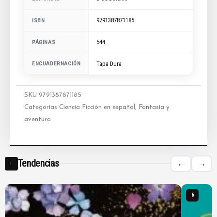
9791387871185
ISBN
544
PÁGINAS
ENCUADERNACIÓN
Tapa Dura
SKU
9791387871185
Categorías
Ciencia Ficción en español
,
Fantasía y
aventura
Tendencias
←
→
↑
6