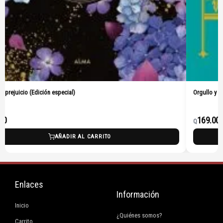
 y prejuicio (Edición especial)
Orgullo y p
00
169.00
Q
AÑADIR AL CARRITO
Enlaces
Información
Inicio
¿Quiénes somos?
Carrito