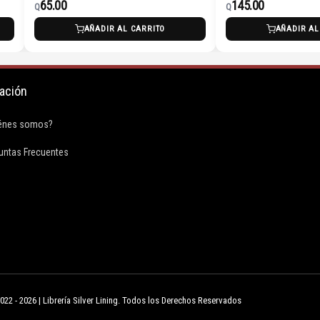
65.00
145.00
Q
Q
AÑADIR AL CARRITO
AÑADIR AL
ación
F
énes somos?
a
untas Frecuentes
c
e
b
o
22 - 2026 | Librería Silver Lining. Todos los Derechos Reservados