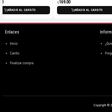
00
169.00
Q
AÑADIR AL CARRITO
AÑADIR AL CARRITO
Enlaces
Inform
Inicio
¿Qui
Carrito
Preg
Finalizar compra
Copyright © 20