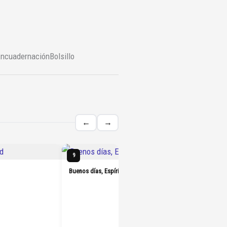
ncuadernación
Bolsillo
←
→
Heartsto
9
10
Buenos días, Espíritu Santo