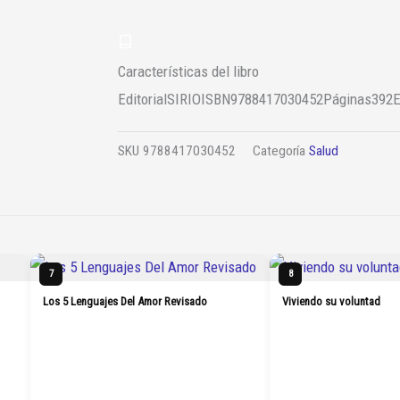
Características del libro
Editorial
SIRIO
ISBN
9788417030452
Páginas
392
E
SKU
9788417030452
Categoría
Salud
7
8
Los 5 Lenguajes Del Amor Revisado
Viviendo su voluntad