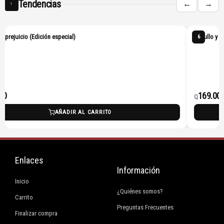
Tendencias
←
→
↑
 y prejuicio (Edición especial)
Orgullo y p
6
00
169.00
Q
AÑADIR AL CARRITO
Enlaces
Información
Inicio
¿Quiénes somos?
Carrito
Preguntas Frecuentes
Finalizar compra