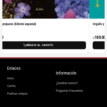
 y prejuicio (Edición especial)
Orgullo y p
00
169.00
Q
AÑADIR AL CARRITO
Enlaces
Información
Inicio
¿Quiénes somos?
Carrito
Preguntas Frecuentes
Finalizar compra