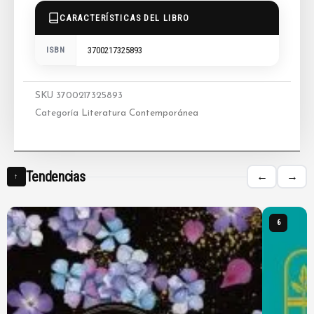
CARACTERÍSTICAS DEL LIBRO
ISBN
3700217325893
SKU
3700217325893
Categoría
Literatura Contemporánea
Tendencias
←
→
↑
6