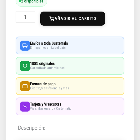
2 disponibles
Book
AÑADIR AL CARRITO
El
Espacio
cantidad
Envíos a toda Guatemala
Entregamos en todo el país
100% originales
Garantía de autenticidad
Formas de pago
Efectivo, transferencia y más
Tarjeta y Visacuotas
Visa, Mastercard y Credomatic
Descripción: