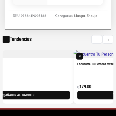
SKU
9788419096388
Categorías
Manga
,
Shoujo
Tendencias
←
→
↑
3
Encuentra Tu Persona Vitamina
179.00
Q
AÑADIR AL CARRITO