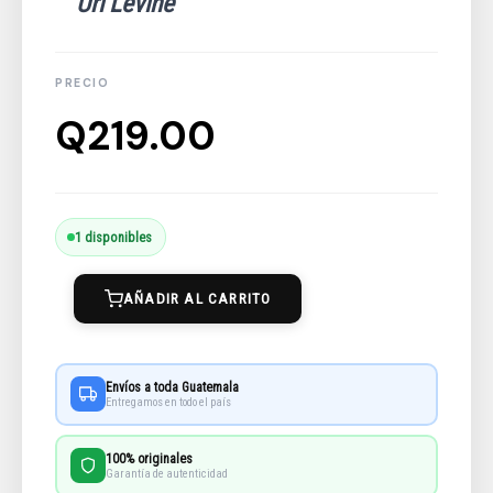
Uri Levine
Q
219.00
Enamorate
1 disponibles
Del
AÑADIR AL CARRITO
Problema
No
De
Envíos a toda Guatemala
La
Entregamos en todo el país
Solucion
100% originales
cantidad
Garantía de autenticidad