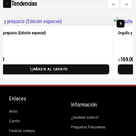
Tendencias
←
→
↑
6
 y prejuicio (Edición especial)
Orgullo y p
00
169.00
Q
AÑADIR AL CARRITO
Enlaces
Información
Inicio
¿Quiénes somos?
Carrito
Preguntas Frecuentes
Finalizar compra