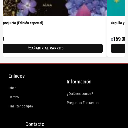
Orgullo y prejuicio (Pasta Dura)
169.00
Q
ARRITO
AÑADIR AL CARR
Enlaces
Información
Inicio
¿Quiénes somos?
Carrito
Preguntas Frecuentes
Finalizar compra
Contacto