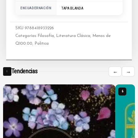
ENCUADERNACIÓN
TAPA BLANDA
SKU
9788418933226
Categorías
Filosofía
,
Literatura Clásica
,
Menos de
Q100.00
,
Politica
Tendencias
←
→
↑
6