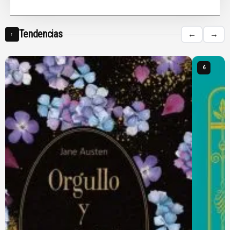
Tendencias
←
→
↑
6