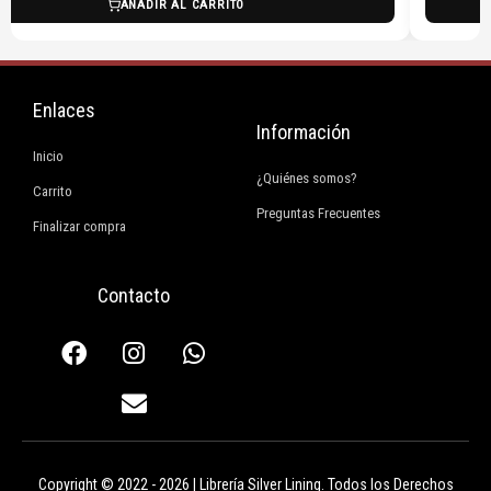
AÑADIR AL CARRITO
Enlaces
Información
Inicio
¿Quiénes somos?
Carrito
Preguntas Frecuentes
Finalizar compra
Contacto
F
I
E
W
a
n
n
h
c
s
v
a
e
t
e
t
b
a
l
s
o
g
o
a
Copyright © 2022 - 2026 | Librería Silver Lining. Todos los Derechos