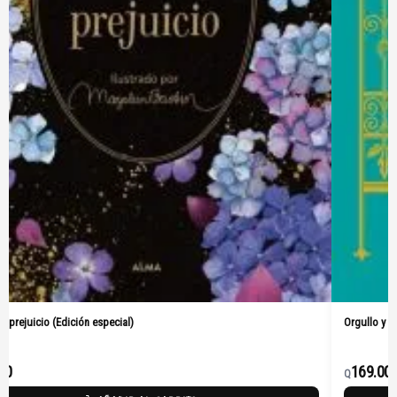
 y prejuicio (Edición especial)
Orgullo y p
00
169.00
Q