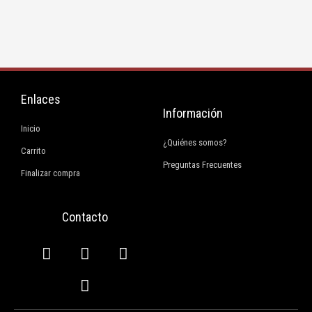
Enlaces
Información
Inicio
¿Quiénes somos?
Carrito
Preguntas Frecuentes
Finalizar compra
Contacto
F
I
E
W
a
n
n
h
c
s
v
a
e
t
e
t
b
a
l
s