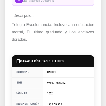
Visa, Mastercard y Credomatic
Descripción:
Trilogía Escolomancia. Incluye Una educación
mortal, El ultimo graduado y Los enclaves
dorados.
CARACTERÍSTICAS DEL LIBRO
UMBRIEL
EDITORIAL
9786077823322
ISBN
1052
PÁGINAS
ENCUADERNACIÓN
Tapa blanda