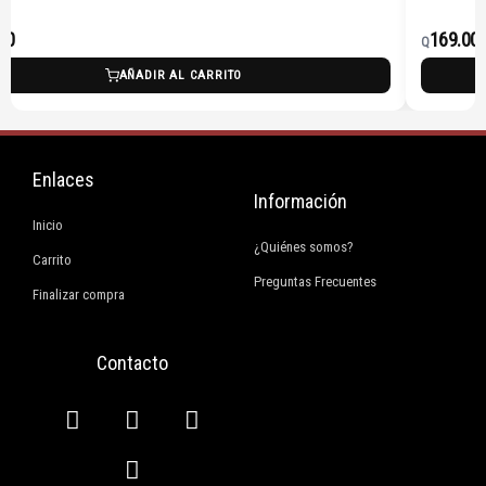
00
169.00
Q
AÑADIR AL CARRITO
Enlaces
Información
Inicio
¿Quiénes somos?
Carrito
Preguntas Frecuentes
Finalizar compra
Contacto
F
I
E
W
a
n
n
h
c
s
v
a
e
t
e
t