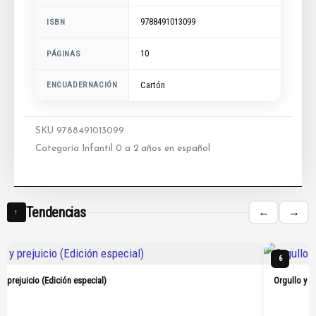
9788491013099
ISBN
10
PÁGINAS
ENCUADERNACIÓN
Cartón
SKU
9788491013099
Categoría
Infantil 0 a 2 años en español
Tendencias
←
→
↑
6
 y prejuicio (Edición especial)
Orgullo y p