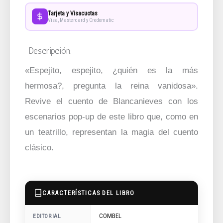
Tarjeta y Visacuotas
Visa, Mastercard y Credomatic
Descripción:
«Espejito, espejito, ¿quién es la más
hermosa?, pregunta la reina vanidosa».
Revive el cuento de Blancanieves con los
escenarios pop-up de este libro que, como en
un teatrillo, representan la magia del cuento
clásico.
CARACTERÍSTICAS DEL LIBRO
COMBEL
EDITORIAL