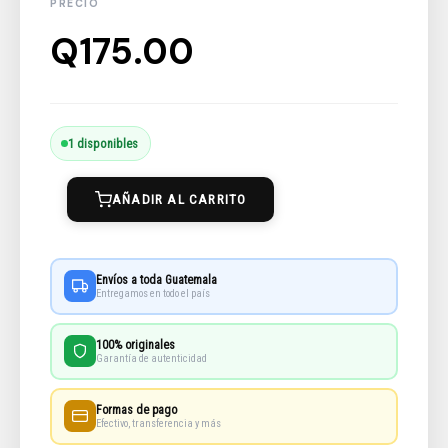
Q
175.00
Blancanieves
1 disponibles
cantidad
AÑADIR AL CARRITO
Envíos a toda Guatemala
Entregamos en todo el país
100% originales
Garantía de autenticidad
Formas de pago
Efectivo, transferencia y más