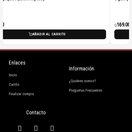
00
169.00
Q
AÑADIR AL CARRITO
Enlaces
Información
Inicio
¿Quiénes somos?
Carrito
Preguntas Frecuentes
Finalizar compra
Contacto
F
I
E
W
a
n
n
h