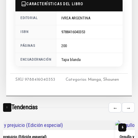
CARACTERÍSTICAS DEL LIBRO
IVREA ARGENTINA
EDITORIAL
9788416040353
ISBN
200
PÁGINAS
ENCUADERNACIÓN
Tapa blanda
SKU
9788416040353
Categorías
Manga
,
Shounen
Tendencias
←
→
↑
6
 y prejuicio (Edición especial)
Orgullo y p