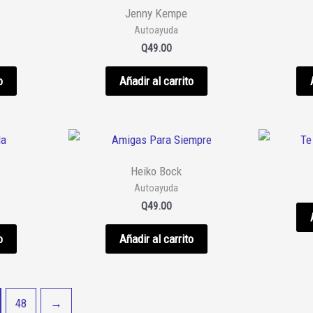
Jenny Kempe
Autoayuda
Q
49.00
o
Añadir al carrito
Heiko Bock
Autoayuda
Q
49.00
o
Añadir al carrito
48
→