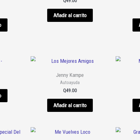
Q
49.00
Añadir al carrito
o
Jenny Kampe
Autoayuda
Q
49.00
o
Añadir al carrito