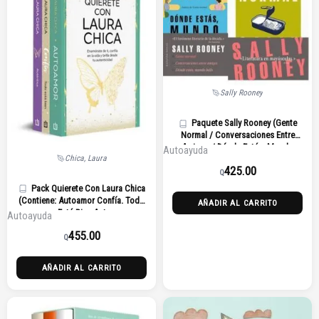
Sally Rooney
Paquete Sally Rooney (Gente
Normal / Conversaciones Entre
Amigos / Dónde Estás, Mundo
Autoayuda
Chica, Laura
Bello)
425.00
Q
Pack Quierete Con Laura Chica
(Contiene: Autoamor Confía. Todo
AÑADIR AL CARRITO
Está Bien Aut
Autoayuda
455.00
Q
AÑADIR AL CARRITO