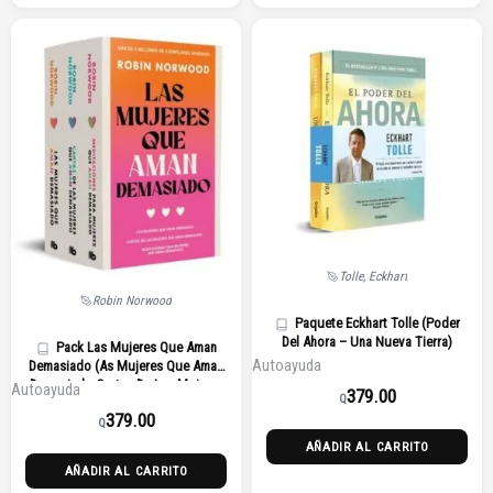
Tolle, Eckhart
Robin Norwood
Paquete Eckhart Tolle (Poder
Del Ahora – Una Nueva Tierra)
Pack Las Mujeres Que Aman
Autoayuda
Demasiado (As Mujeres Que Aman
Demasiado Cartas De Las Mujeres
Autoayuda
379.00
Q
Que Aman Demasiado
379.00
Meditaciones Para Mujeres Que
Q
Aman Demasiado)
AÑADIR AL CARRITO
AÑADIR AL CARRITO