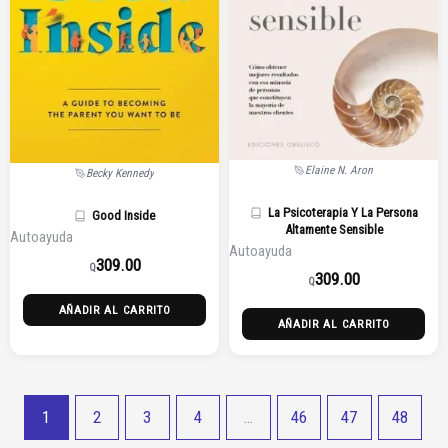
Elaine N. Aron
Becky Kennedy
La Psicoterapia Y La Persona
Good Inside
Altamente Sensible
Autoayuda
Autoayuda
309.00
Q
309.00
Q
AÑADIR AL CARRITO
AÑADIR AL CARRITO
1
2
3
4
…
46
47
48