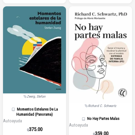
Zweig, Stefan
Richard C. Schwartz
Momentos Estelares De La
Humanidad (Panorama)
No Hay Partes Malas
Autoayuda
Autoayuda
375.00
Q
359.00
Q