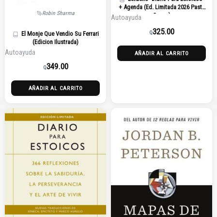
+ Agenda (Ed. Limitada 2026 Pasta
Robin Sharma
Suave)
Autoayuda
325.00
Q
El Monje Que Vendio Su Ferrari
(Edicion Ilustrada)
Autoayuda
AÑADIR AL CARRITO
349.00
Q
AÑADIR AL CARRITO