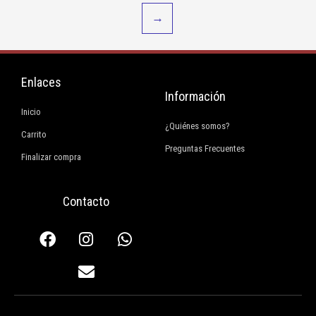
→
Enlaces
Información
Inicio
¿Quiénes somos?
Carrito
Preguntas Frecuentes
Finalizar compra
Contacto
F
I
E
W
a
n
n
h
c
s
v
a
e
t
e
t
b
a
l
s
o
g
o
a