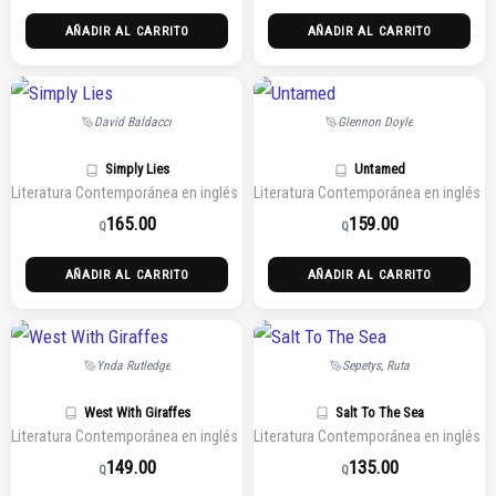
AÑADIR AL CARRITO
AÑADIR AL CARRITO
David Baldacci
Glennon Doyle
Simply Lies
Untamed
Literatura Contemporánea en inglés
Literatura Contemporánea en inglés
165.00
159.00
Q
Q
AÑADIR AL CARRITO
AÑADIR AL CARRITO
Ynda Rutledge
Sepetys, Ruta
West With Giraffes
Salt To The Sea
Literatura Contemporánea en inglés
Literatura Contemporánea en inglés
149.00
135.00
Q
Q