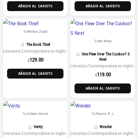
AÑADIR AL CARRITO
AÑADIR AL CARRITO
Markus Zusak
Ken Kesey
The Book Thief
Literatura Contemporánea en inglés
One Flew Over The Cuckoo? S
129.00
Nest
Q
Literatura Contemporánea en inglés
119.00
AÑADIR AL CARRITO
Q
AÑADIR AL CARRITO
Colleen Hoover
Palacio, R. J.
Verity
Wonder
Literatura Contemporánea en inglés
Literatura Contemporánea en inglés