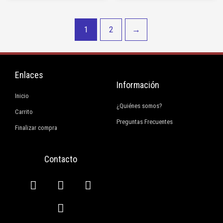
1
2
→
Enlaces
Información
Inicio
¿Quiénes somos?
Carrito
Preguntas Frecuentes
Finalizar compra
Contacto
F
I
E
W
a
n
n
h
c
s
v
a
e
t
e
t