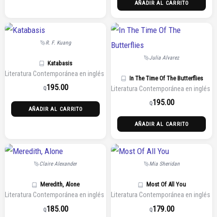
AÑADIR AL CARRITO
R. F. Kuang
Julia Alvarez
Katabasis
Literatura Contemporánea en inglés
In The Time Of The Butterflies
195.00
Literatura Contemporánea en inglés
Q
195.00
Q
AÑADIR AL CARRITO
AÑADIR AL CARRITO
Claire Alexander
Mia Sheridan
Meredith, Alone
Most Of All You
Literatura Contemporánea en inglés
Literatura Contemporánea en inglés
185.00
179.00
Q
Q