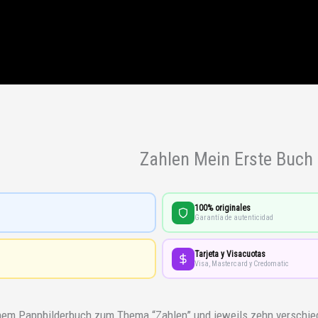
Zahlen Mein Erste Buch
100% originales
Garantía de autenticidad
Tarjeta y Visacuotas
Visa, Mastercard y Credomatic
inem Pappbilderbuch zum Thema “Zahlen” und jeweils zehn verschied