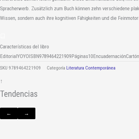
Spracherwerb. Zusätzlich zum Buch können zehn verschiedene plak
Wissen, sondern auch ihre kognitiven Fähigkeiten und die Feinmotor
Características del libro
Editorial
YOYO
ISBN
9789464221909
Páginas
10
Encuadernación
Cartó
SKU
9789464221909
Categoría
Literatura Contemporánea
↑
Tendencias
←
→