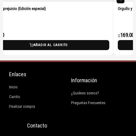
 y prejuicio (Edición especial)
Orgullo y p
00
169.00
Q
AÑADIR AL CARRITO
Enlaces
Información
Inicio
¿Quiénes somos?
Carrito
Preguntas Frecuentes
Finalizar compra
Contacto