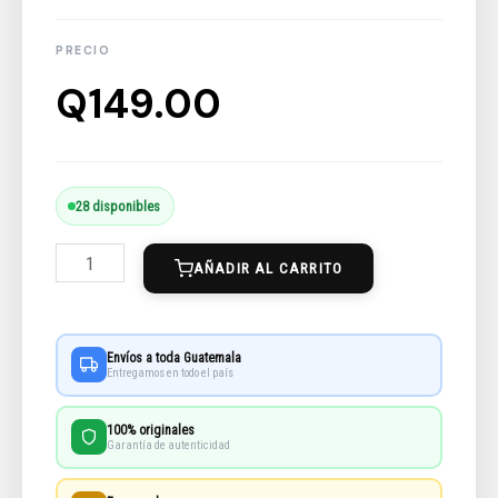
Q
149.00
Yolo
28 disponibles
Aventuras
AÑADIR AL CARRITO
cantidad
Envíos a toda Guatemala
Entregamos en todo el país
100% originales
Garantía de autenticidad