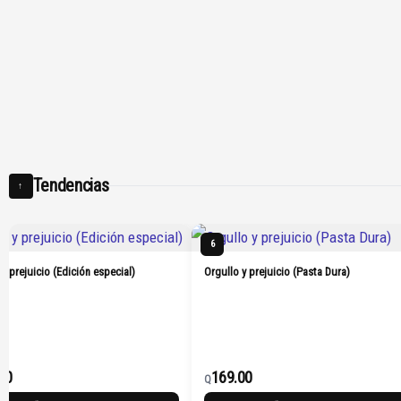
Tendencias
↑
6
 y prejuicio (Edición especial)
Orgullo y prejuicio (Pasta Dura)
00
169.00
Q