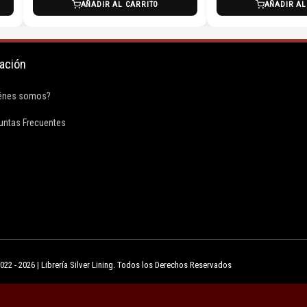
AÑADIR AL CARRITO
AÑADIR AL
ación
F
énes somos?
a
untas Frecuentes
c
e
b
o
22 - 2026 | Librería Silver Lining. Todos los Derechos Reservados