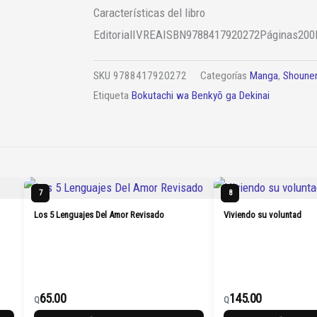
Características del libro
Editorial
IVREA
ISBN
9788417920272
Páginas
200
SKU
9788417920272
Categorías
Manga
,
Shoune
Etiqueta
Bokutachi wa Benkyō ga Dekinai
7
8
Los 5 Lenguajes Del Amor Revisado
Viviendo su voluntad
65.00
145.00
Q
Q