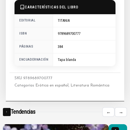
CARACTERÍSTICAS DEL LIBRO
TITANIA
EDITORIAL
9789689700777
ISBN
384
PÁGINAS
ENCUADERNACIÓN
Tapa blanda
SKU
9789689700777
Categorías
Erótica en español
,
Literatura Romántica
Tendencias
←
→
↑