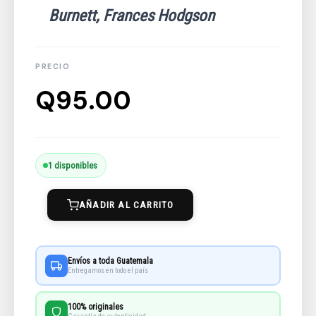
Burnett, Frances Hodgson
Q
95.00
The
1 disponibles
Secret
AÑADIR AL CARRITO
Garden
cantidad
Envíos a toda Guatemala
Entregamos en todo el país
100% originales