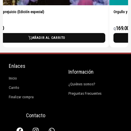
Orgullo y prejuicio (Pasta Dura)
169.00
Q
ARRITO
AÑADIR AL CARR
Enlaces
Información
Inicio
¿Quiénes somos?
Carrito
Preguntas Frecuentes
Finalizar compra
Contacto
F
I
E
W