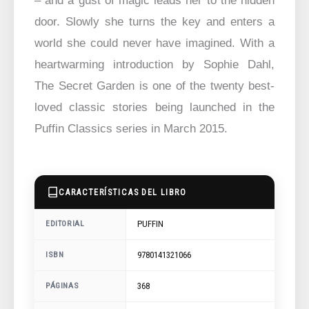
– and a gust of magic leads her to the hidden
door. Slowly she turns the key and enters a
world she could never have imagined. With a
heartwarming introduction by Sophie Dahl,
The Secret Garden is one of the twenty best-
loved classic stories being launched in the
Puffin Classics series in March 2015.
CARACTERÍSTICAS DEL LIBRO
PUFFIN
EDITORIAL
9780141321066
ISBN
368
PÁGINAS