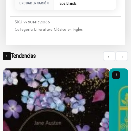
ENCUADERNACIÓN
Tapa blanda
SKU
9780141321066
Categoría
Literatura Clásica en inglés
Tendencias
←
→
↑
6