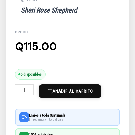
Sheri Rose Shepherd
Q
115.00
Su
6 disponibles
Princesa:
AÑADIR AL CARRITO
Cartas
De
Amor
Envíos a toda Guatemala
De
Entregamos en todo el país
Tu
100% originales