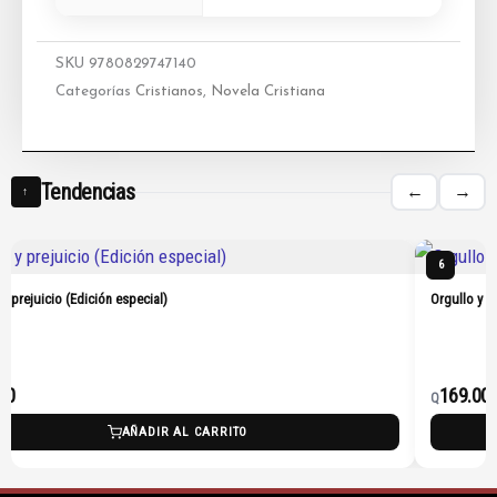
SKU
9780829747140
Categorías
Cristianos
,
Novela Cristiana
Tendencias
←
→
↑
6
 y prejuicio (Edición especial)
Orgullo y p
00
169.00
Q
AÑADIR AL CARRITO