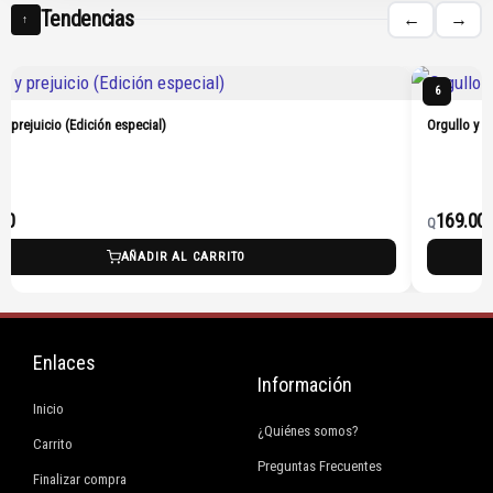
Tendencias
←
→
↑
6
 y prejuicio (Edición especial)
Orgullo y p
00
169.00
Q
AÑADIR AL CARRITO
Enlaces
Información
Inicio
¿Quiénes somos?
Carrito
Preguntas Frecuentes
Finalizar compra