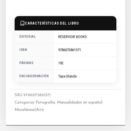
CARACTERÍSTICAS DEL LIBRO
RESERVOIR BOOKS
EDITORIAL
9786073861571
ISBN
192
PÁGINAS
ENCUADERNACIÓN
Tapa blanda
SKU
9786073861571
Categorías
Fotografia
,
Manualidades en español
,
Miscelánea(Arte