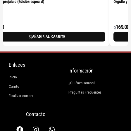
 y prejuicio (Edición especial)
Orgullo y p
00
169.00
Q
AÑADIR AL CARRITO
Enlaces
Información
Inicio
¿Quiénes somos?
Carrito
Preguntas Frecuentes
Finalizar compra
Contacto
F
I
E
W