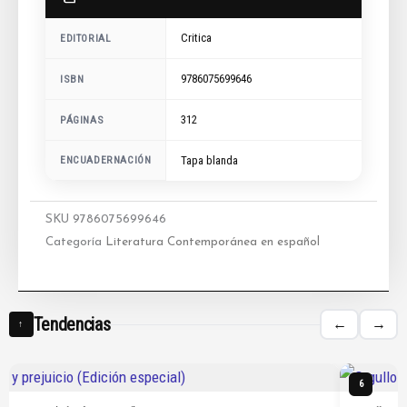
Critica
EDITORIAL
9786075699646
ISBN
312
PÁGINAS
ENCUADERNACIÓN
Tapa blanda
SKU
9786075699646
Categoría
Literatura Contemporánea en español
Tendencias
←
→
↑
6