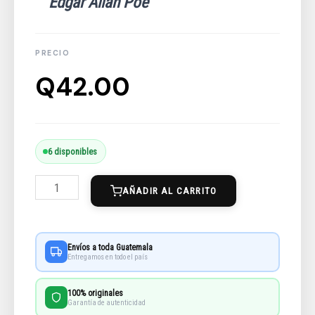
Edgar Allan Poe
Q
42.00
Los
6 disponibles
Crímenes
AÑADIR AL CARRITO
De
La
Calle
Envíos a toda Guatemala
Morgue
Entregamos en todo el país
Y
100% originales
Otros
Garantía de autenticidad