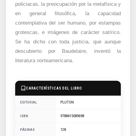
policiacas, la preocupación por la metafísica y
en general filosófica, la capacidad
contemplativa del ser humano, por estampas
grotescas, e imágenes de carácter satírico.
Se ha dicho con toda justicia, que aunque
descubierto por Baudelaire, inventó la
literatura norteamericana.
CARACTERÍSTICAS DEL LIBRO
PLUTON
EDITORIAL
9788415089698
ISBN
128
PÁGINAS