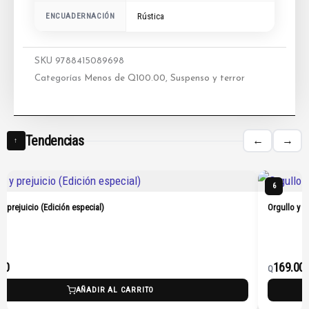
ENCUADERNACIÓN
Rústica
SKU
9788415089698
Categorías
Menos de Q100.00
,
Suspenso y terror
Tendencias
←
→
↑
6
 y prejuicio (Edición especial)
Orgullo y p
00
169.00
Q
AÑADIR AL CARRITO