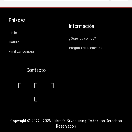
Enlaces
Información
Inicio
¿Quiénes somos?
Carrito
Preguntas Frecuentes
Finalizar compra
Contacto
F
I
E
W
a
n
n
h
c
s
v
a
e
t
e
t
b
a
l
s
o
g
o
a
Copyright © 2022 - 2026 | Librería Silver Lining. Todos los Derechos
o
r
p
p
Reservados
k
a
e
p