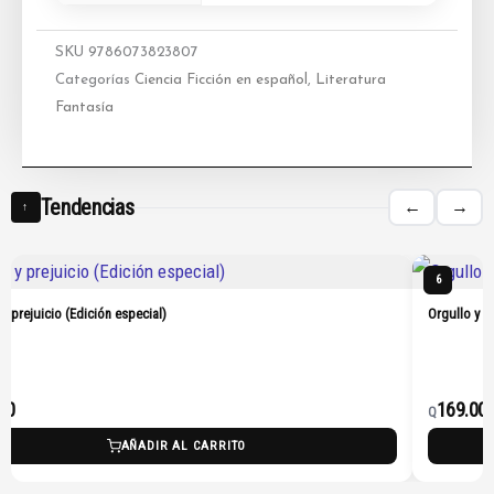
SKU
9786073823807
Categorías
Ciencia Ficción en español
,
Literatura
Fantasía
Tendencias
←
→
↑
6
 y prejuicio (Edición especial)
Orgullo y p
00
169.00
Q
AÑADIR AL CARRITO