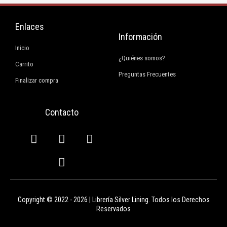
Enlaces
Información
Inicio
¿Quiénes somos?
Carrito
Preguntas Frecuentes
Finalizar compra
Contacto
F
I
E
W
a
n
n
h
c
s
v
a
e
t
e
t
b
a
l
s
o
g
o
a
Copyright © 2022 - 2026 | Librería Silver Lining. Todos los Derechos
o
r
p
p
Reservados
k
a
e
p
m