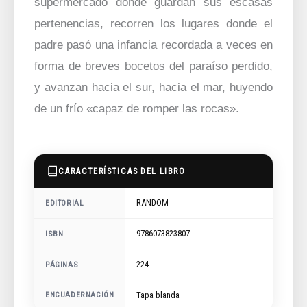
supermercado donde guardan sus escasas
pertenencias, recorren los lugares donde el
padre pasó una infancia recordada a veces en
forma de breves bocetos del paraíso perdido,
y avanzan hacia el sur, hacia el mar, huyendo
de un frío «capaz de romper las rocas».
CARACTERÍSTICAS DEL LIBRO
RANDOM
EDITORIAL
9786073823807
ISBN
224
PÁGINAS
ENCUADERNACIÓN
Tapa blanda