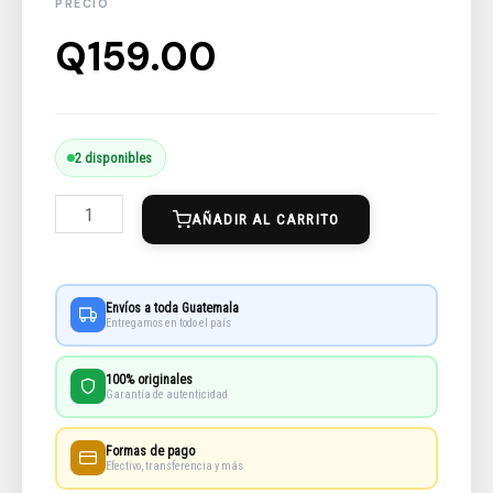
Q
159.00
La
2 disponibles
Carretera
AÑADIR AL CARRITO
cantidad
Envíos a toda Guatemala
Entregamos en todo el país
100% originales
Garantía de autenticidad
Formas de pago
Efectivo, transferencia y más