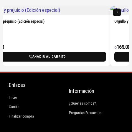
6
 y prejuicio (Edición especial)
Orgullo y p
00
169.00
Q
AÑADIR AL CARRITO
Enlaces
Información
Inicio
¿Quiénes somos?
Carrito
Preguntas Frecuentes
Finalizar compra