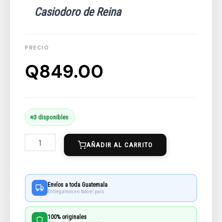
Casiodoro de Reina
Q
849.00
La
3 disponibles
Biblia
AÑADIR AL CARRITO
Del
Oso
cantidad
Envíos a toda Guatemala
Entregamos en todo el país
100% originales