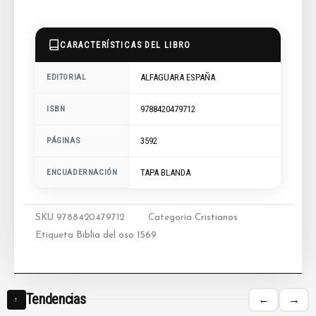
CARACTERÍSTICAS DEL LIBRO
ALFAGUARA ESPAÑA
EDITORIAL
9788420479712
ISBN
3592
PÁGINAS
ENCUADERNACIÓN
TAPA BLANDA
SKU
9788420479712
Categoría
Cristianos
Etiqueta
Biblia del oso 1569
Tendencias
←
→
↑