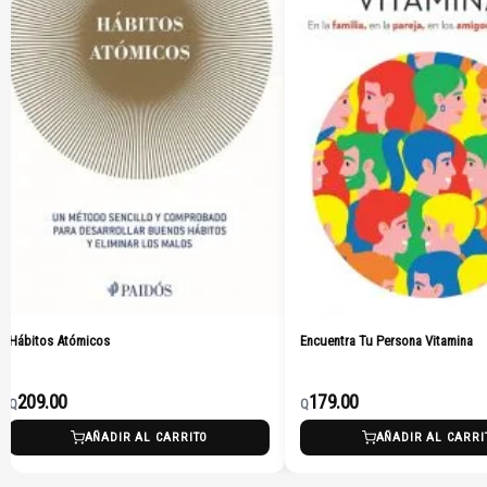
tos Atómicos
Encuentra Tu Persona Vitamina
9.00
179.00
Q
AÑADIR AL CARRITO
AÑADIR AL CARRITO