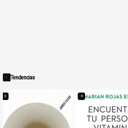
Tendencias
↑
3