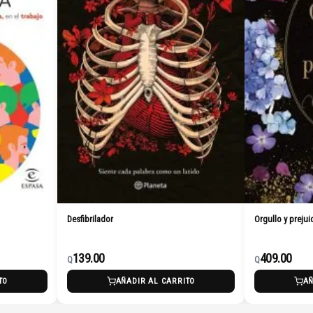
Desfibrilador
Orgullo y prejuicio (Ed
139.00
409.00
Q
Q
AÑADIR AL CARRITO
AÑADIR 