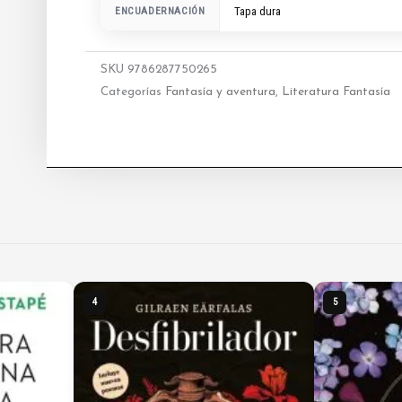
ENCUADERNACIÓN
Tapa dura
SKU
9786287750265
Categorías
Fantasía y aventura
,
Literatura Fantasía
4
5