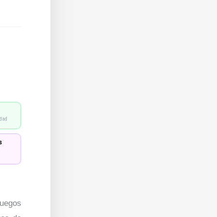
idad
s
uegos