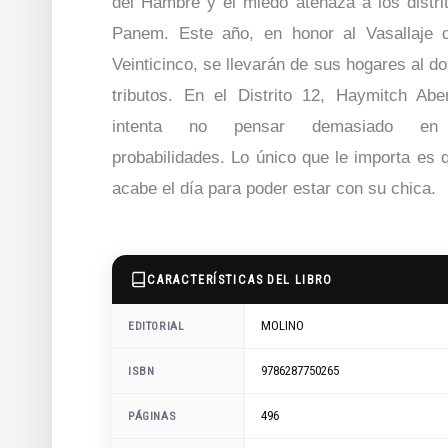
del Hambre y el miedo atenaza a los distri
Panem. Este año, en honor al Vasallaje 
Veinticinco, se llevarán de sus hogares al do
tributos. En el Distrito 12, Haymitch Abe
intenta no pensar demasiado en
probabilidades. Lo único que le importa es 
acabe el día para poder estar con su chica.
CARACTERÍSTICAS DEL LIBRO
MOLINO
EDITORIAL
9786287750265
ISBN
496
PÁGINAS