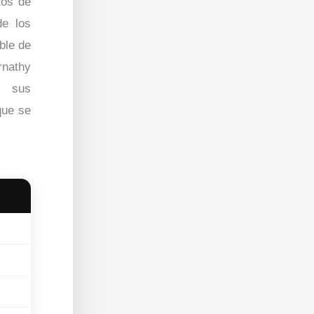
tos de
de los
ble de
rnathy
 sus
que se