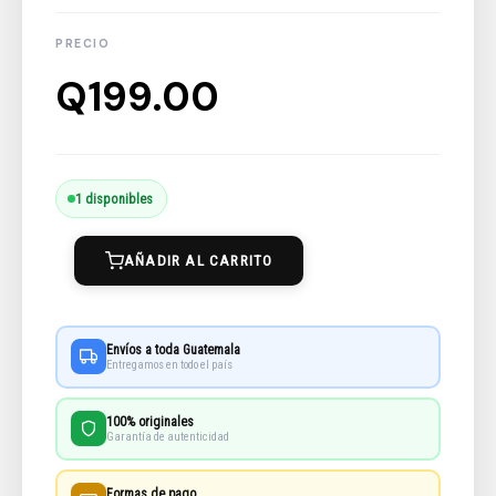
Q
199.00
Inmortal
1 disponibles
Nicolas
AÑADIR AL CARRITO
Flamel
2:
El
Envíos a toda Guatemala
Mago
Entregamos en todo el país
cantidad
100% originales
Garantía de autenticidad
Formas de pago