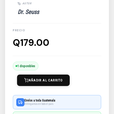
Dr. Seuss
Q
179.00
How
1 disponibles
The
AÑADIR AL CARRITO
Grinch
Stole
Christmas!
Envíos a toda Guatemala
cantidad
Entregamos en todo el país