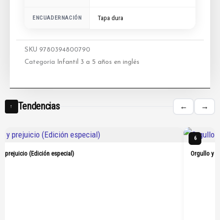
ENCUADERNACIÓN
Tapa dura
SKU
9780394800790
Categoría
Infantil 3 a 5 años en inglés
Tendencias
←
→
↑
6
 y prejuicio (Edición especial)
Orgullo y p