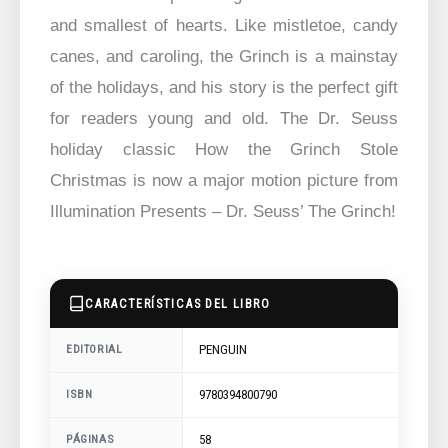
and smallest of hearts. Like mistletoe, candy
canes, and caroling, the Grinch is a mainstay
of the holidays, and his story is the perfect gift
for readers young and old. The Dr. Seuss
holiday classic How the Grinch Stole
Christmas is now a major motion picture from
Illumination Presents – Dr. Seuss’ The Grinch!
CARACTERÍSTICAS DEL LIBRO
PENGUIN
EDITORIAL
9780394800790
ISBN
58
PÁGINAS