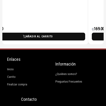
00
169.00
Q
AÑADIR AL CARRITO
Enlaces
Información
Inicio
¿Quiénes somos?
Carrito
Preguntas Frecuentes
Finalizar compra
Contacto