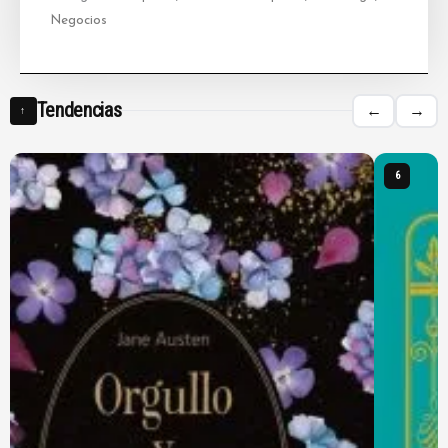
Negocios
Tendencias
←
→
↑
6