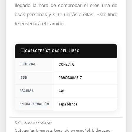
llegado la hora de comprobar si eres una de
esas personas y si te unirás a ellas. Este libro
te enseñará el camino.
CARACTERÍSTICAS DEL LIBRO
CONECTA
EDITORIAL
9786073864817
ISBN
248
PÁGINAS
ENCUADERNACIÓN
Tapa blanda
SKU
9786073864817
Categorías
Empresa
,
Gerencia en español
,
Liderazgo
,