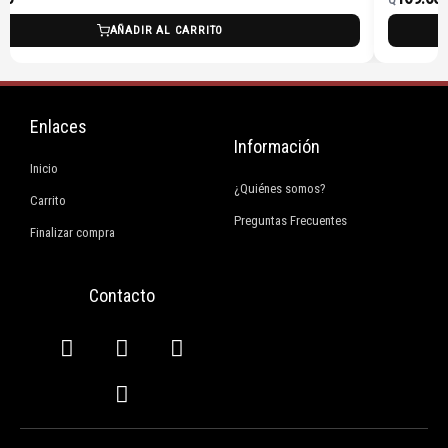
AÑADIR AL CARRITO
Enlaces
Información
Inicio
¿Quiénes somos?
Carrito
Preguntas Frecuentes
Finalizar compra
Contacto
F
I
E
W
a
n
n
h
c
s
v
a
e
t
e
t
b
a
l
s