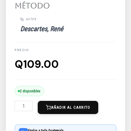
Método
Descartes, René
Q
109.00
El
2 disponibles
Discurso
AÑADIR AL CARRITO
Del
Método
cantidad
Envíos a toda Guatemala