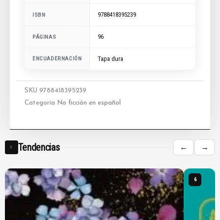
9788418395239
ISBN
96
PÁGINAS
ENCUADERNACIÓN
Tapa dura
SKU
9788418395239
Categoría
No ficción en español
Tendencias
←
→
↑
6