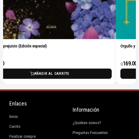
especial)
Orgullo y prejuicio (Pasta Dura)
169.00
Q
AÑADIR AL CARRITO
AÑA
Enlaces
Información
Inicio
¿Quiénes somos?
Carrito
Preguntas Frecuentes
Finalizar compra