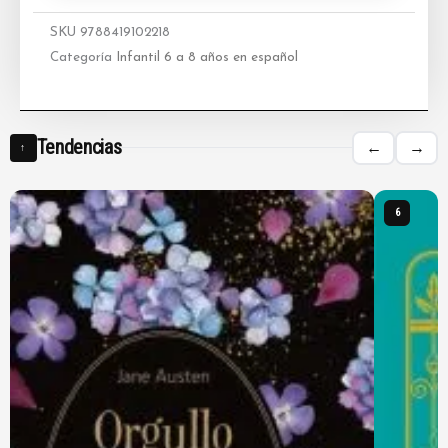
SKU
9788419102218
Categoría
Infantil 6 a 8 años en español
Tendencias
←
→
↑
6