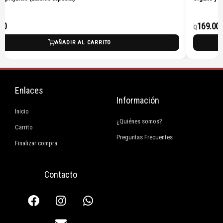
169.00
Q
ARRITO
AÑADIR AL CARR
Enlaces
Información
Inicio
¿Quiénes somos?
Carrito
Preguntas Frecuentes
Finalizar compra
Contacto
F
I
E
W
a
n
n
h
c
s
v
a