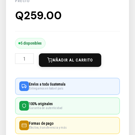
Q
259.00
El
5 disponibles
Buzón
AÑADIR AL CARRITO
De
Las
Impuras
Envíos a toda Guatemala
cantidad
Entregamos en todo el país
100% originales
Garantía de autenticidad
Formas de pago
Efectivo, transferencia y más