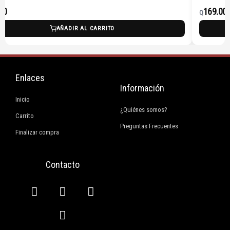
00
169.00
Q
AÑADIR AL CARRITO
Enlaces
Información
Inicio
¿Quiénes somos?
Carrito
Preguntas Frecuentes
Finalizar compra
Contacto
F
I
E
W
a
n
n
h
c
s
v
a
e
t
e
t