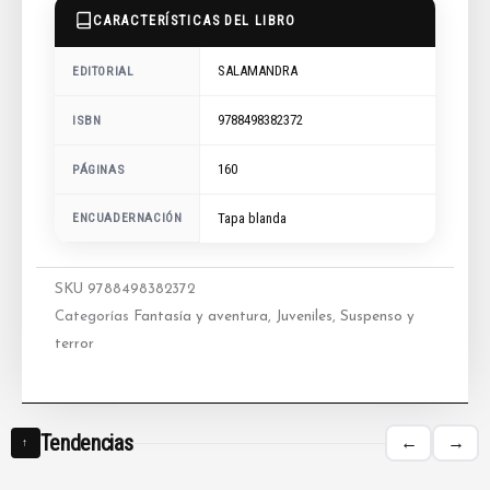
CARACTERÍSTICAS DEL LIBRO
SALAMANDRA
EDITORIAL
9788498382372
ISBN
160
PÁGINAS
ENCUADERNACIÓN
Tapa blanda
SKU
9788498382372
Categorías
Fantasía y aventura
,
Juveniles
,
Suspenso y
terror
Tendencias
←
→
↑