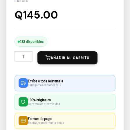
Q
145.00
Coraline
133 disponibles
cantidad
AÑADIR AL CARRITO
Envíos a toda Guatemala
Entregamos en todo el país
100% originales
Garantía de autenticidad
Formas de pago
Efectivo, transferencia y más