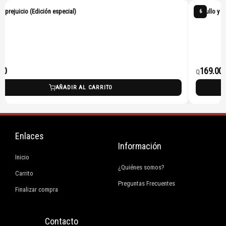
 y prejuicio (Edición especial)
Orgullo y p
6
00
169.00
Q
AÑADIR AL CARRITO
Enlaces
Información
Inicio
¿Quiénes somos?
Carrito
Preguntas Frecuentes
Finalizar compra
Contacto