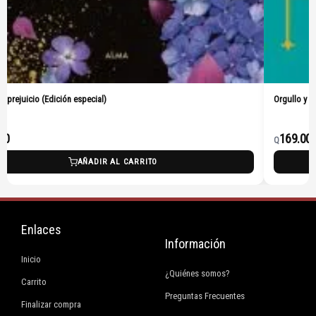
ción especial)
Orgullo y prejuicio (Pasta D
169.00
Q
AÑADIR AL CARRITO
Enlaces
Información
Inicio
¿Quiénes somos?
Carrito
Preguntas Frecuentes
Finalizar compra