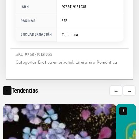
9788419131935
ISBN
352
PÁGINAS
ENCUADERNACIÓN
Tapa dura
SKU
9788419131935
Categorías
Erótica en español
,
Literatura Romántica
Tendencias
←
→
↑
6