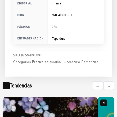
Titania
EDITORIAL
9788419131911
ISBN
384
PÁGINAS
ENCUADERNACIÓN
Tapa dura
SKU
9788419131911
Categorías
Erótica en español
,
Literatura Romántica
Tendencias
←
→
↑
6