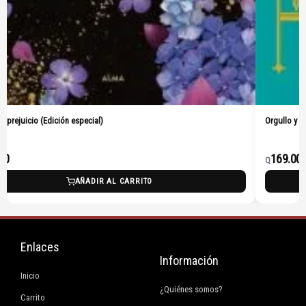
Orgullo y prejuicio (Pasta Dura)
169.00
Q
L CARRITO
AÑADIR AL C
Enlaces
Información
Inicio
¿Quiénes somos?
Carrito