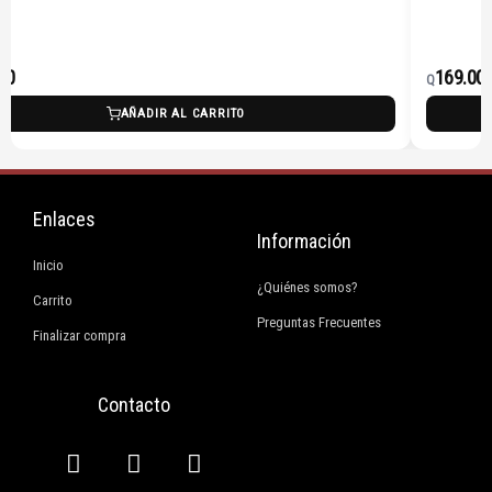
00
169.00
Q
AÑADIR AL CARRITO
Enlaces
Información
Inicio
¿Quiénes somos?
Carrito
Preguntas Frecuentes
Finalizar compra
Contacto
F
I
E
W
a
n
n
h