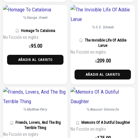
George. Orwell
V. E. Schwab
Homage To Catalonia
No Ficción en inglés
The Invisible Life Of Addie
95.00
Larue
Q
No Ficción en inglés
209.00
AÑADIR AL CARRITO
Q
AÑADIR AL CARRITO
Matthew Perry
Beauvoir Simone De
Friends, Lovers, And The Big
Memoirs Of A Dutiful Daughter
Terrible Thing
No Ficción en inglés
No Ficción en inglés
175.00