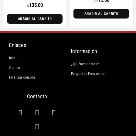
Q
135.00
Q
AÑADIR AL CARRITO
AÑADIR AL CARRITO
Enlaces
Información
Inicio
¿Quiénes somos?
Carrito
Preguntas Frecuentes
Finalizar compra
Contacto
F
I
E
W
a
n
n
h
c
s
v
a
e
t
e
t