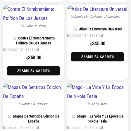
García Martín Pedro ; Llamazares Julio
Juárez E., Erick
Atlas De Literatura Universal
No ficción en español
Contra El Nombramiento
345.00
Político De Los Jueces
Q
No ficción en español
350.00
AÑADIR AL CARRITO
Q
AÑADIR AL CARRITO
Jordan B. Peterson
Seifer, Marc
Mapas De Sentidos Edicion De
Mago – La Vida Y La Época De
España
Nikola Tesla
No ficción en español
No ficción en español