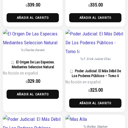
339.00
335.00
Q
Q
AÑADIR AL CARRITO
AÑADIR AL CARRITO
Charles Darwin
F. Erick Juárez Elías
El Origen De Las Especies.
Mediantes Seleccion Natural
Poder Judicial: El Más Débil De
No ficción en español
Los Poderes Públicos – Tomo Ii
329.00
No ficción en español
Q
325.00
Q
AÑADIR AL CARRITO
AÑADIR AL CARRITO
Walker, Stephen