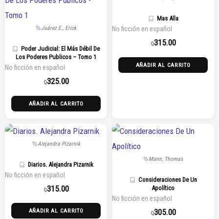
Mas Alla
Juárez E., Erick
No ficción en español
315.00
Q
Poder Judicial: El Más Débil De
Los Poderes Publicos – Tomo 1
AÑADIR AL CARRITO
No ficción en español
325.00
Q
AÑADIR AL CARRITO
Alejandra Pizarnik
Mann, Thomas
Diarios. Alejandra Pizarnik
No ficción en español
Consideraciones De Un
315.00
Apolítico
Q
No ficción en español
305.00
AÑADIR AL CARRITO
Q