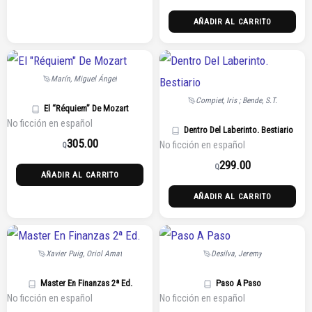
AÑADIR AL CARRITO
Marín, Miguel Ángel
Compiet, Iris ; Bende, S.T.
El “Réquiem” De Mozart
No ficción en español
Dentro Del Laberinto. Bestiario
305.00
No ficción en español
Q
299.00
Q
AÑADIR AL CARRITO
AÑADIR AL CARRITO
Xavier Puig, Oriol Amat
Desilva, Jeremy
Master En Finanzas 2ª Ed.
Paso A Paso
No ficción en español
No ficción en español