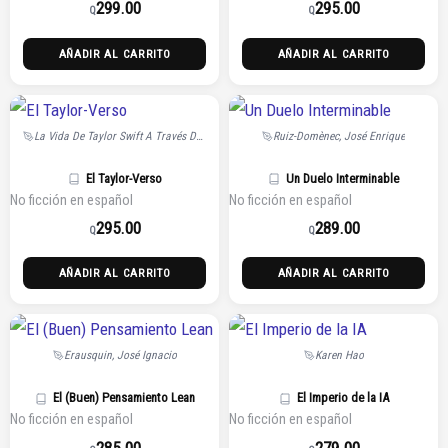
299.00
295.00
Q
Q
AÑADIR AL CARRITO
AÑADIR AL CARRITO
La Vida De Taylor Swift A Través De Sus Letras
Ruiz-Domènec, José Enrique
El Taylor-Verso
Un Duelo Interminable
No ficción en español
No ficción en español
295.00
289.00
Q
Q
AÑADIR AL CARRITO
AÑADIR AL CARRITO
Erausquin, José Ignacio
Karen Hao
El (Buen) Pensamiento Lean
El Imperio de la IA
No ficción en español
No ficción en español
285.00
279.00