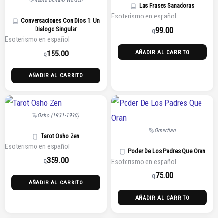
Neale Donald Walsch
Las Frases Sanadoras
Esoterismo en español
Conversaciones Con Dios 1: Un
99.00
Dialogo Singular
Q
Esoterismo en español
155.00
AÑADIR AL CARRITO
Q
AÑADIR AL CARRITO
Osho (1931-1990)
Omartian
Tarot Osho Zen
Esoterismo en español
Poder De Los Padres Que Oran
359.00
Esoterismo en español
Q
75.00
Q
AÑADIR AL CARRITO
AÑADIR AL CARRITO