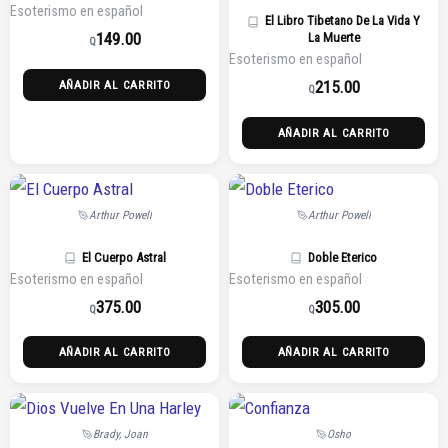
Esoterismo en español
El Libro Tibetano De La Vida Y
149.00
La Muerte
Q
Esoterismo en español
215.00
AÑADIR AL CARRITO
Q
AÑADIR AL CARRITO
Arthur Powell
Arthur Powell
El Cuerpo Astral
Doble Eterico
Esoterismo en español
Esoterismo en español
375.00
305.00
Q
Q
AÑADIR AL CARRITO
AÑADIR AL CARRITO
Brady, Joan
Osho