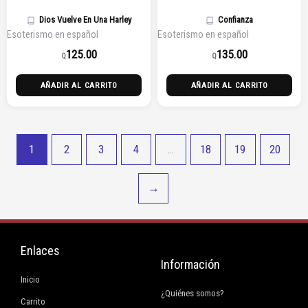
Dios Vuelve En Una Harley
Confianza
Esoterismo en español
Esoterismo en español
125.00
135.00
Q
Q
AÑADIR AL CARRITO
AÑADIR AL CARRITO
1
2
3
4
…
18
19
20
→
Enlaces
Información
Inicio
¿Quiénes somos?
Carrito