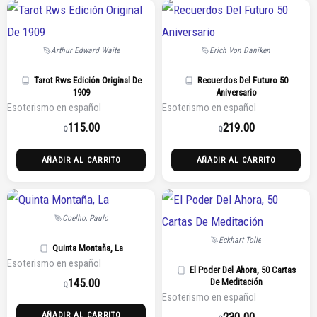
Arthur Edward Waite
Erich Von Daniken
Tarot Rws Edición Original De
Recuerdos Del Futuro 50
1909
Aniversario
Esoterismo en español
Esoterismo en español
115.00
219.00
Q
Q
AÑADIR AL CARRITO
AÑADIR AL CARRITO
Coelho, Paulo
Eckhart Tolle
Quinta Montaña, La
Esoterismo en español
El Poder Del Ahora, 50 Cartas
145.00
De Meditación
Q
Esoterismo en español
230.00
AÑADIR AL CARRITO