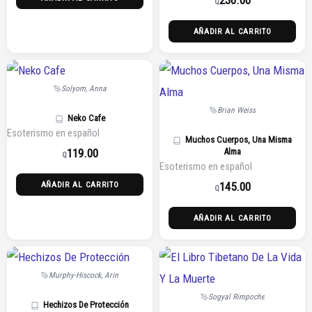
Q
AÑADIR AL CARRITO
Solyom, Anna
Brian Weiss
Neko Cafe
Esoterismo en español
Muchos Cuerpos, Una Misma
119.00
Alma
Q
Esoterismo en español
145.00
AÑADIR AL CARRITO
Q
AÑADIR AL CARRITO
Murphy-Hiscock, Arin
Sogyal Rimpoche
Hechizos De Protección